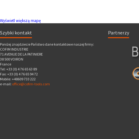
Wyświetl większą mapę
Szybki kontakt
Partnerzy
Poniżej znajdziecie Państwo dane kontaktowe naszej firmy:
COFIM INDUSTRIE
71 AVENUE DE LA PATINIERE
38 500 VOIRON
France
Tel: +33 (0) 4 76 65 63 89
Fax: +33 (0) 4 76 65 94 72
Mobile: +48609 733 222
e-mail:
office@cofim-tools.com