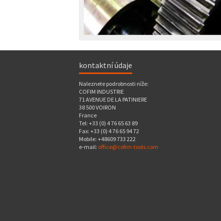
kontaktní údaje
Naleznete podrobnosti níže:
COFIM INDUSTRIE
71 AVENUE DE LA PATINIERE
38 500 VOIRON
France
Tel: +33 (0) 4 76 65 63 89
Fax: +33 (0) 4 76 65 94 72
Mobile: +48609 733 222
e-mail:
office@cofim-tools.com