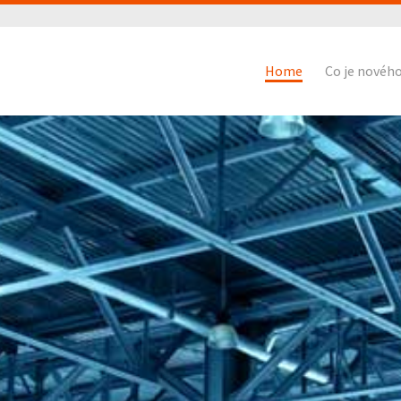
Home
Co je novéh