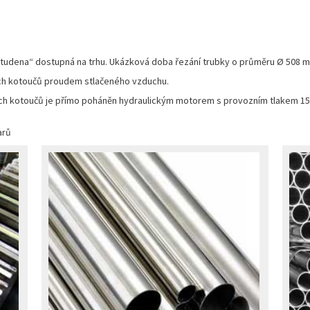
 studena“ dostupná na trhu. Ukázková doba řezání trubky o průměru Ø 508 m
ých kotoučů proudem stlačeného vzduchu.
ých kotoučů je přímo poháněn hydraulickým motorem s provozním tlakem 150
arů