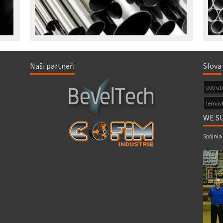
Naši partneři
Slova
potrub
lemov
WE S
Spójnia