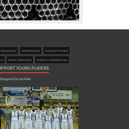
í úkosování
zahlubování
svarové mezery
ka
konec přípravka
řezání a srážení hran
UPPORT YOUNG PLAYERS
 Stargard Szczeciński