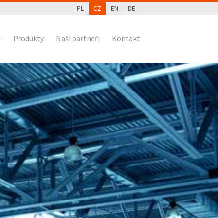
PL
CZ
EN
DE
o
Produkty
Naši partneři
Kontakt