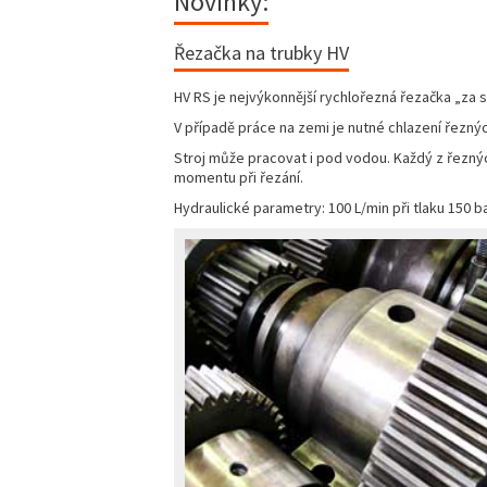
Novinky:
Řezačka na trubky HV
HV RS je nejvýkonnější rychlořezná řezačka „za
V případě práce na zemi je nutné chlazení řezn
Stroj může pracovat i pod vodou. Každý z řezn
momentu při řezání.
Hydraulické parametry: 100 L/min při tlaku 150 b