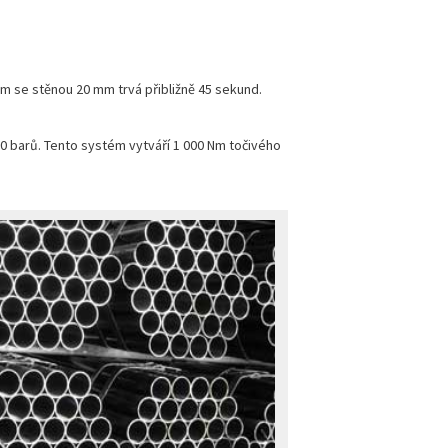
m se stěnou 20 mm trvá přibližně 45 sekund.
 barů. Tento systém vytváří 1 000 Nm točivého