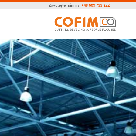
Zavolejte nám na:
+48 609 733 222